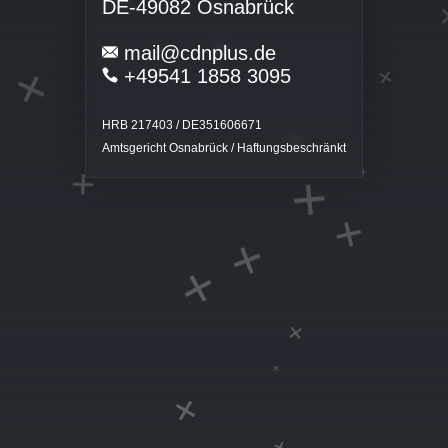
DE-49082 Osnabrück
+
mail@cdnplus.de
+
+
+49541 1858 3095
HRB 217403 / DE351606671
+
Amtsgericht Osnabrück / Haftungsbeschränkt
+
+
+
+
+
+
+
+
+
+